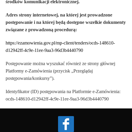
środków komunikacji elektronicznej.
Adres strony internetowej, na której jest prowadzone
postępowanie i na której będą dostępne wszelkie dokumenty
związane z prowadzoną procedurą:
https://ezamowienia.gov.pl/mp-client/tenders/ocds-148610-
d12942ff-4c9e-11ee-9aa3-96d3b4440790
Postępowanie można wyszukać również ze strony głównej
Platformy e-Zamówienia (przycisk „Przeglądaj
postępowania/konkursy”).
Identyfikator (ID) postępowania na Platformie e-Zamówienia:
ocds-148610-d12942ff-4c9e-11ee-9aa3-96d3b4440790